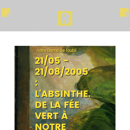
Accueil
/
Les expositions
/
Précédentes
/
L'Absinthe. De la fée vert à
notre Dame de l'oubli
21/05 -
21/08/2005
:
L'ABSINTHE.
DE LA FÉE
VERT À
NOTRE