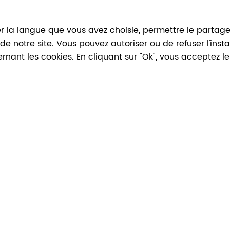
iques et même balade à
 Rops !
r la langue que vous avez choisie, permettre le partage, 
atuit. Découvrez
s les salles pour
n de notre site. Vous pouvez autoriser ou de refuser l'ins
ernant les cookies. En cliquant sur "Ok", vous acceptez 
Facebook
Twitter
CONTACT
Tél:
+32 81 77 67 55
D
E-mail:
info@museerops.be
F