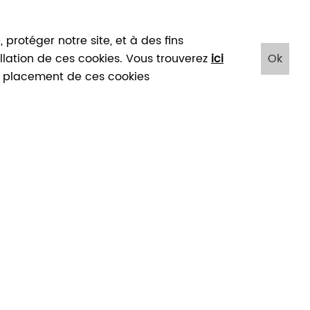
protéger notre site, et à des fins
tallation de ces cookies. Vous trouverez
ici
Ok
le placement de ces cookies
HORAIRE
u mardi au dimanche 10h-18h, dernière entrée à 17h
ermeture les 24, 25 et 31/12, le 01/01 et le 3e WE de septembre