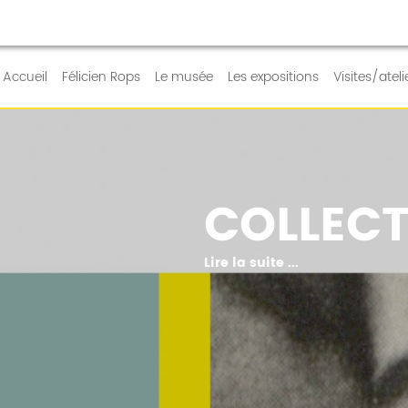
RE QUOTIDIEN
Accueil
Félicien Rops
Le musée
Les expositions
Visites/ateli
COLLECT
Lire la suite ...