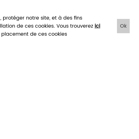
protéger notre site, et à des fins
tallation de ces cookies. Vous trouverez
ici
Ok
IENS T'A(MUSÉES)- MUSÉE EN
le placement de ces cookies
HERBE
27
Avr
2024
>
27
Avr
2024