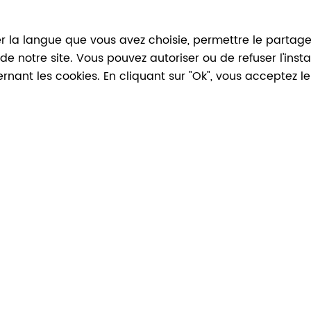
r la langue que vous avez choisie, permettre le partage, 
n de notre site. Vous pouvez autoriser ou de refuser l'ins
CONFÉRENCE-LUNCH AVEC
V
ernant les cookies. En cliquant sur "Ok", vous acceptez 
KIKIE CRÊVECOEUR ET
MARGAUX VAN UYTVANCK
26
Avr
2024
>
26
Avr
2024