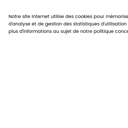
Notre site Internet utilise des cookies pour mémorise
d'analyse et de gestion des statistiques d'utilisatio
CONFÉRENCE VIRTUELLE EN
plus d'informations au sujet de notre politique conc
COMPAGNIE DE DENIS
LAOUREUX
22
Avr
2024
>
22
Avr
2024