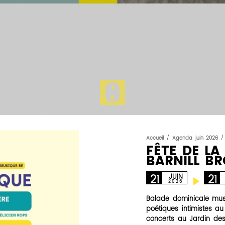
Accueil
/
Agenda juin 2026
/
FÊTE DE LA
BARNILL B
21
21
JUIN
2026
Balade dominicale mus
poétiques intimistes a
concerts au Jardin des