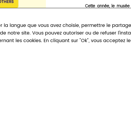
Cette année, le musée 
jardins pour vous offr
humeur. Deux lieux d'e
19h30, flânez d'un jardi
r la langue que vous avez choisie, permettre le partage, 
chanson, folk, slam et 
n de notre site. Vous pouvez autoriser ou de refuser l'ins
vous attend nombreux
ernant les cookies. En cliquant sur "Ok", vous acceptez 
11:00 - Loriot - Jardi
wallon
12:30 - La Rivière - 
monde
14:00 - Tentative - T
accordéon diatonique
15:30 - Barnil Brother
vocales
17:00
-
Perle - Jardin 
poétique