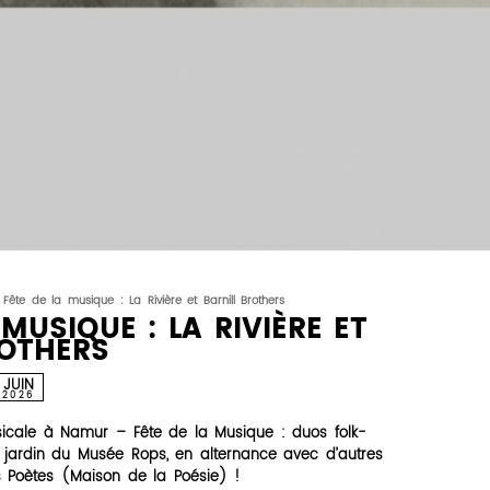
Fête de la musique : La Rivière et Barnill Brothers
 MUSIQUE : LA RIVIÈRE ET
ROTHERS
JUIN
2026
icale à Namur – Fête de la Musique : duos folk-
u jardin du Musée Rops, en alternance avec d’autres
 Poètes (Maison de la Poésie) !