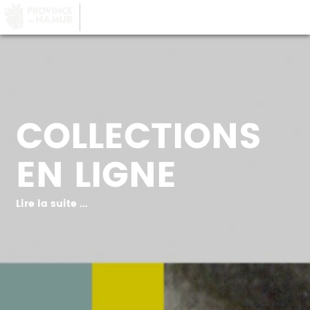
LA PROVINCE DE
NAMUR
, AU COEUR DE
VOTRE QUOTIDIEN
COLLECTIONS
EN LIGNE
Lire la suite ...