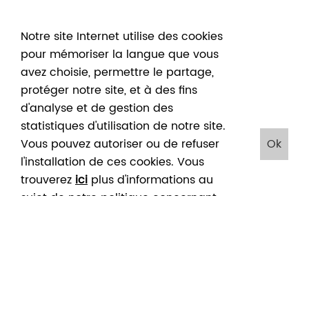
Notre site Internet utilise des cookies
pour mémoriser la langue que vous
avez choisie, permettre le partage,
protéger notre site, et à des fins
d'analyse et de gestion des
statistiques d'utilisation de notre site.
Vous pouvez autoriser ou de refuser
Ok
l'installation de ces cookies. Vous
trouverez
ici
plus d'informations au
sujet de notre politique concernant
Accueil
/
Agenda mars 2024
/
les cookies. En cliquant sur "Ok", vous
Un escape room au musée ! « Mystère dans l’atelier de Félicien
acceptez le placement de ces
Rops »
UN ESCAPE ROOM AU
cookies
MUSÉE ! « MYSTÈRE
DANS L’ATELIER DE
FÉLICIEN ROPS »