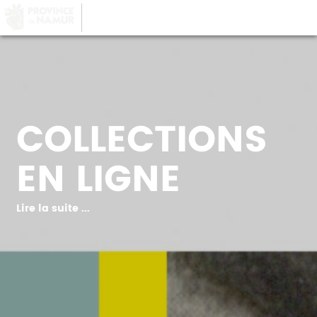
LA PROVINCE DE
NAMUR
, AU COEUR DE
VOTRE QUOTIDIEN
COLLECTIONS
EN LIGNE
Lire la suite ...