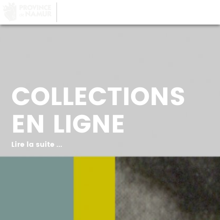
LA PROVINCE DE
NAMUR
, AU COEUR DE
VOTRE QUOTIDIEN
COLLECTIONS
EN LIGNE
Lire la suite ...