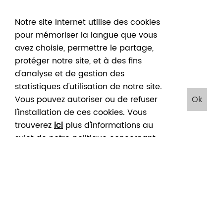
16/01 -
24/02/2002
Notre site Internet utilise des cookies
: FÉLICIEN
pour mémoriser la langue que vous
avez choisie, permettre le partage,
ROPS. UN
protéger notre site, et à des fins
SIMBOLISTA
d'analyse et de gestion des
statistiques d'utilisation de notre site.
TRANSGRESSO
Vous pouvez autoriser ou de refuser
Ok
(1833-1898)
l'installation de ces cookies. Vous
trouverez
ici
plus d'informations au
sujet de notre politique concernant
les cookies. En cliquant sur "Ok", vous
L’exposition « Félicien Rops. Un simbolista transgresso
acceptez le placement de ces
(1833-1898) » a été présentée à Madrid du 16
cookies
janvier au 24 février 2002, à la Fondation Carlos de
Amberes. Instituée en 1594, située dans le cadre de
l’ancien hôpital Saint-André des Flamans, la
Fondation Carlos de Amberes promeut depuis 1992
l’échange culturel entre l’Espagne et les dix-sept